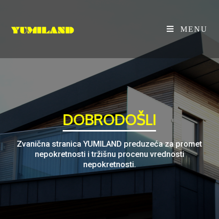
MENU
DOBRODOŠLI
Zvanična stranica YUMILAND preduzeća za promet
nepokretnosti i tržišnu procenu vrednosti
nepokretnosti.