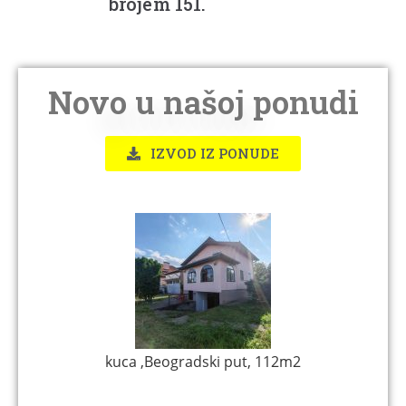
brojem 151.
Novo u našoj ponudi
IZVOD IZ PONUDE
12m2
Pozarevac Restoran 650 m2 11,40 ari beogr
put