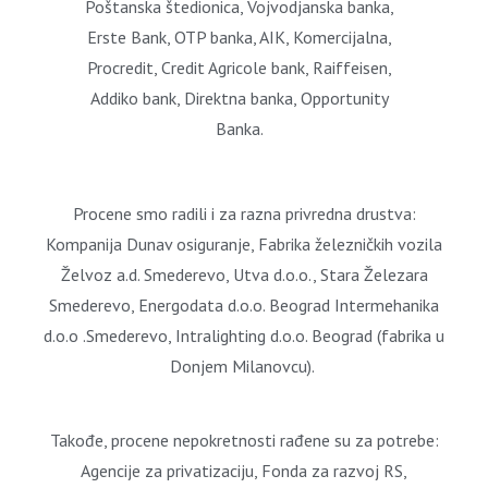
Poštanska štedionica, Vojvodjanska banka,
Erste Bank, OTP banka, AIK, Komercijalna,
Procredit, Credit Agricole bank, Raiffeisen,
Addiko bank, Direktna banka, Opportunity
Banka.
Procene smo radili i za razna privredna drustva:
Kompanija Dunav osiguranje, Fabrika železničkih vozila
Želvoz a.d. Smederevo, Utva d.o.o., Stara Železara
Smederevo, Energodata d.o.o. Beograd Intermehanika
d.o.o .Smederevo, Intralighting d.o.o. Beograd (fabrika u
Donjem Milanovcu).
Takođe, procene nepokretnosti rađene su za potrebe:
Agencije za privatizaciju, Fonda za razvoj RS,