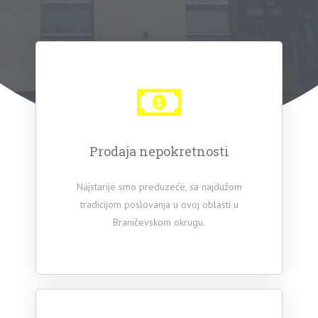
Prodaja nepokretnosti
Najstarije smo preduzeće, sa najdužom
tradicijom poslovanja u ovoj oblasti u
Braničevskom okrugu.