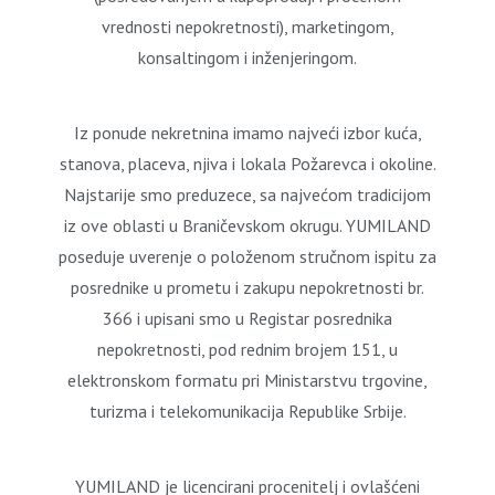
vrednosti nepokretnosti), marketingom,
konsaltingom i inženjeringom.
Iz ponude nekretnina imamo najveći izbor kuća,
stanova, placeva, njiva i lokala Požarevca i okoline.
Najstarije smo preduzece, sa najvećom tradicijom
iz ove oblasti u Braničevskom okrugu. YUMILAND
poseduje uverenje o položenom stručnom ispitu za
posrednike u prometu i zakupu nepokretnosti br.
366 i upisani smo u Registar posrednika
nepokretnosti, pod rednim brojem 151, u
elektronskom formatu pri Ministarstvu trgovine,
turizma i telekomunikacija Republike Srbije.
YUMILAND je licencirani procenitelj i ovlašćeni