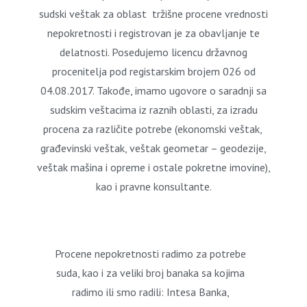
sudski veštak za oblast tržišne procene vrednosti
nepokretnosti i registrovan je za obavljanje te
delatnosti. Posedujemo licencu državnog
procenitelja pod registarskim brojem 026 od
04.08.2017. Takođe, imamo ugovore o saradnji sa
sudskim veštacima iz raznih oblasti, za izradu
procena za različite potrebe (ekonomski veštak,
građevinski veštak, veštak geometar – geodezije,
veštak mašina i opreme i ostale pokretne imovine),
kao i pravne konsultante.
Procene nepokretnosti radimo za potrebe
suda, kao i za veliki broj banaka sa kojima
radimo ili smo radili: Intesa Banka,